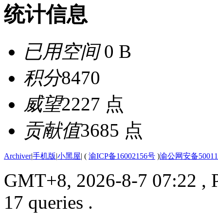
统计信息
已用空间
0 B
积分
8470
威望
2227 点
贡献值
3685 点
Archiver
|
手机版
|
小黑屋
|
(
渝ICP备16002156号
)
渝公网安备500112
GMT+8, 2026-8-7 07:22
, 
17 queries .