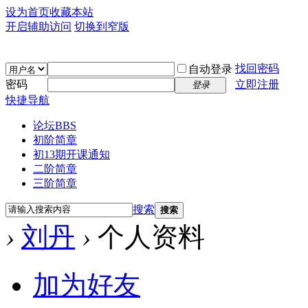
设为首页
收藏本站
开启辅助访问
切换到窄版
找回密码
自动登录
密码
立即注册
登录
快捷导航
论坛
BBS
初阶简章
初13期开课通知
二阶简章
三阶简章
搜索
搜索
›
刘丹
›
个人资料
加为好友