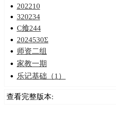
202210
320234
С飨244
2024530Σ
师资二组
家教一期
乐记基础（1）
查看完整版本: