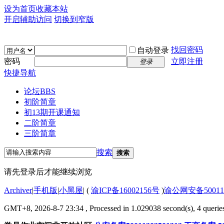
设为首页
收藏本站
开启辅助访问
切换到窄版
找回密码
自动登录
密码
立即注册
登录
快捷导航
论坛
BBS
初阶简章
初13期开课通知
二阶简章
三阶简章
搜索
搜索
请先登录后才能继续浏览
Archiver
|
手机版
|
小黑屋
|
(
渝ICP备16002156号
)
渝公网安备500112
GMT+8, 2026-8-7 23:34
, Processed in 1.029038 second(s), 4 queries